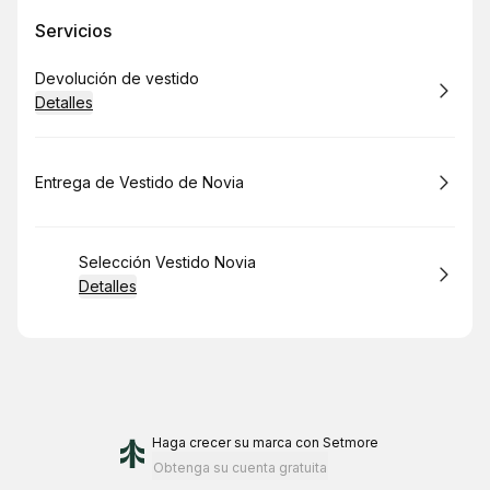
Servicios
Reservar
Devolución de vestido
Detalles
Reservar
Entrega de Vestido de Novia
Reservar
Selección Vestido Novia
Detalles
Haga crecer su marca
con Setmore
Obtenga su cuenta gratuita